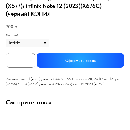
(X677)/ infinix Note 12 (2023)(X676C)
(черный) КОПИЯ
700
р.
Дисплей
Оформить заказ
Инфиникс нот 11 (х663) / нот 12 (х663с, х663д, х663, х670, х671) / нот 12 про
(х676б) / 30ай (х6716) / нот 12ай 2022 (х677) / нот 12 2023 (х676с)
Смотрите также