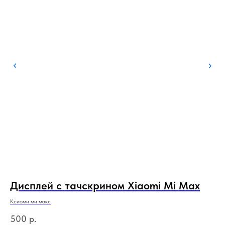
Дисплей с тачскрином Xiaomi Mi Max
Д
(
Ксиоми ми макс
о
Сам
500
р.