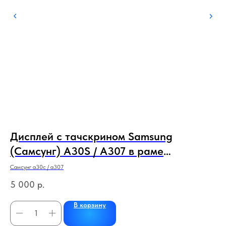
Дисплей с тачскрином Samsung
С
0%
(Самсунг) A30S / A307 в раме
а78а
(сервисный 100% оригинал) (черный)
Самсунг а30с / а307
4
5 000
р.
В корзину