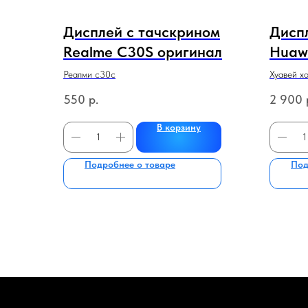
Дисплей с тачскрином
Дисп
Realme C30S оригинал
Huaw
ориг.
Реалми с30с
Хуавей хо
черн
550
р.
2 900
В корзину
Подробнее о товаре
Под