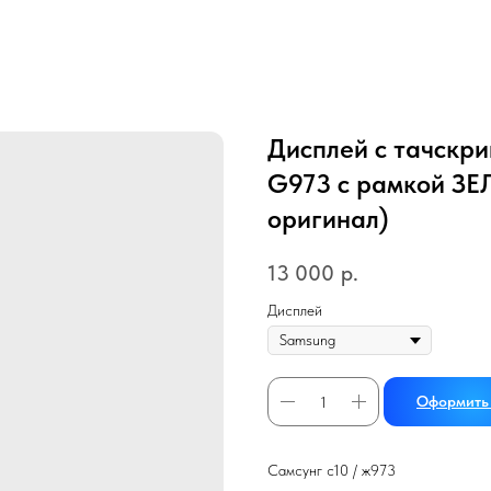
Дисплей с тачскри
G973 с рамкой З
оригинал)
13 000
р.
Дисплей
Оформить 
Самсунг с10 / ж973