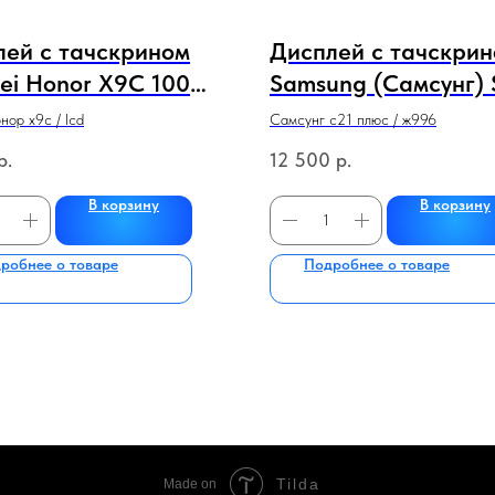
лей с тачскрином
Дисплей с тачскри
ei Honor X9C 100%
Samsung (Самсунг) 
 В рамке БЕЗ АКБ
plus / G996 (серви
нор х9с / lcd
Самсунг с21 плюс / ж996
ый
100% оригинал) (че
р.
12 500
р.
с рамкой
В корзину
В корзину
робнее о товаре
Подробнее о товаре
Tilda
Made on