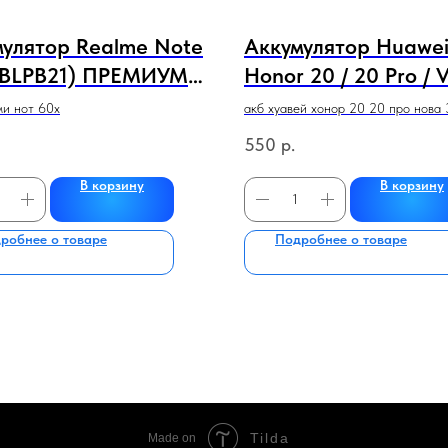
мулятор Realme Note
Аккумулятор Huawe
(BLPB21) ПРЕМИУМ
Honor 20 / 20 Pro / 
СТВА
10 / Nova 3
ми нот 60х
акб хуавей хонор 20 20 про нова 
(HB386589ECW) / P
550
р.
Plus / Mate 20 Lite 
В корзину
В корзину
4 / Nova 5T / Honor
ПРЕМИУМ КАЧЕСТ
робнее о товаре
Подробнее о товаре
Tilda
Made on