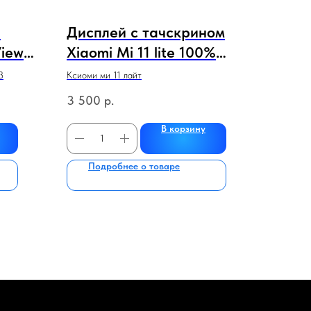
i
Дисплей с тачскрином
View
Xiaomi Mi 11 lite 100%
оригинал (синий,черный)
3
Ксиоми ми 11 лайт
10
в рамке НОВЫЕ
3 500
р.
/ Nova
В корзину
 8X
ВА
Подробнее о товаре