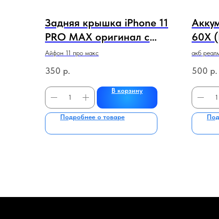
Задняя крышка iPhone 11
Акку
PRO MAX оригинал с
60X 
логотипом и широким
КАЧЕ
Айфон 11 про макс
акб реал
вырезом!
350
р.
500
р.
(черный,золото,белый,зел
В корзину
еный)
Подробнее о товаре
Под