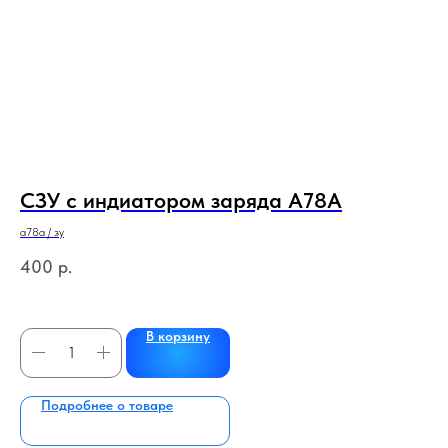
СЗУ с индиатором заряда A78A
Д
(
а78а / зу
о
Сам
400
р.
9 
В корзину
Подробнее о товаре