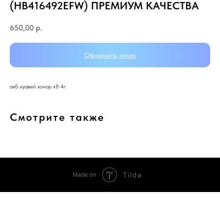
(HB416492EFW) ПРЕМИУМ КАЧЕСТВА
650,00
р.
Оформить заказ
акб хуавей хонор х8 4г
Смотрите также
Tilda
Made on