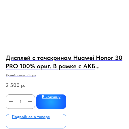
1
Дисплей с тачскрином Huawei Honor 30
Д
PRO 100% ориг. В рамке с АКБ
(
(зеленый,черный) НОВЫЕ СЕРВИСНЫЕ
(
Хуавей хонор 30 про
Сам
2 500
р.
1 
В корзину
Подробнее о товаре