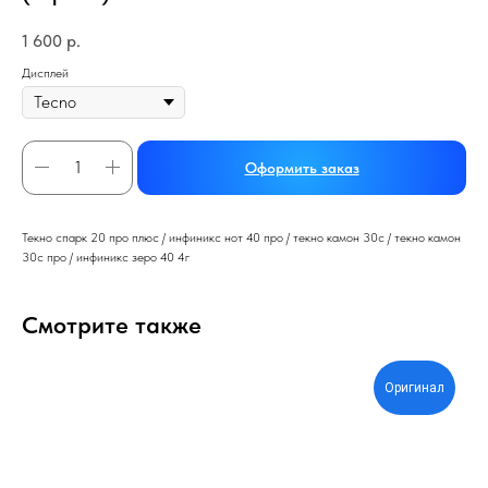
1 600
р.
Дисплей
Оформить заказ
Текно спарк 20 про плюс / инфиникс нот 40 про / текно камон 30с / текно камон
30с про / инфиникс зеро 40 4г
Смотрите также
Оригинал