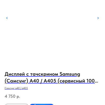
Дисплей с тачскрином Samsung
Д
(Самсунг) A40 / A405 (сервисный 100%
1
оригинал) с рамкой
Самсунг а40 / а405
Хуа
4 750
р.
4 