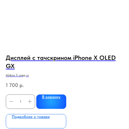
Дисплей с тачскрином iPhone X OLED
Д
GX
1
Айфон Х олед гх
Хуа
1 700
р.
7
В корзину
Подробнее о товаре