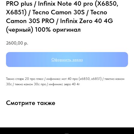
PRO plus / Infinix Note 40 pro (X6850,
X6851) / Tecno Camon 30S / Tecno
Camon 30S PRO / Infinix Zero 40 4G
(черный) 100% оригинал
2600,00
р.
Оформить заказ
Текно спарк 20 про плюс / инфиникс нот 40 про (х6850, х6851) / текпно камон
30с / текно камон 30с про / инфиникс зеро 40 4г
Смотрите также