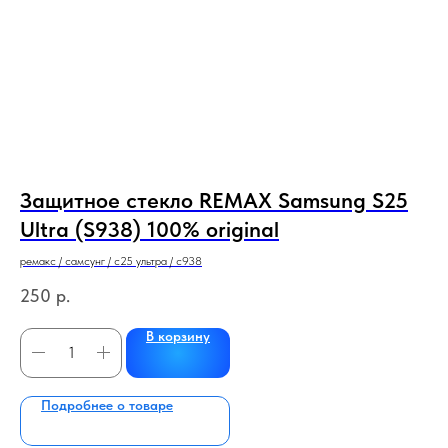
Защитное стекло REMAX Samsung S25
А
Ultra (S938) 100% original
О
ремакс / самсунг / с25 ультра / с938
Айф
250
р.
3
В корзину
Подробнее о товаре