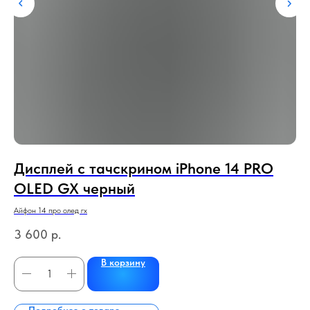
Дисплей с тачскрином iPhone 14 PRO
Д
0%
OLED GX черный
R
Айфон 14 про олед гх
Кси
3 600
р.
5
В корзину
Подробнее о товаре