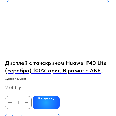
Дисплей с тачскрином Huawei P40 Lite
U
ый
(серебро) 100% ориг. В рамке с АКБ
юсб
НОВЫЕ СЕРВИСНЫЕ
Хуавей п40 лайт
70
2 000
р.
В корзину
Подробнее о товаре