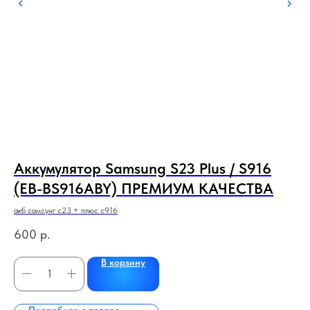
Аккумулятор Samsung S23 Plus / S916
Д
(EB-BS916ABY) ПРЕМИУМ КАЧЕСТВА
о
акб самсунг с23 + плюс с916
Реа
600
р.
5
В корзину
Подробнее о товаре