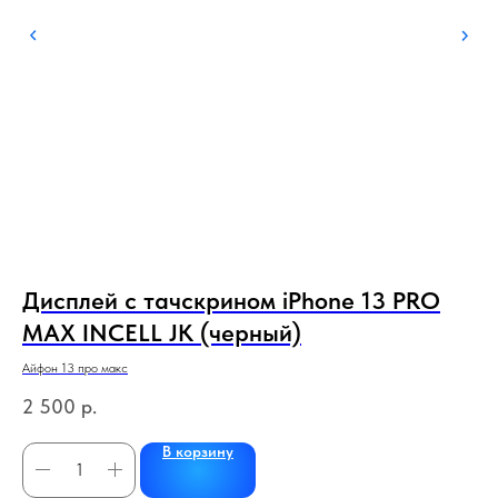
ый
Дисплей с тачскрином iPhone 13 PRO
Д
MAX INCELL JK (черный)
(
Айфон 13 про макс
Инф
2 500
р.
75
В корзину