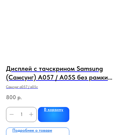
Дисплей с тачскрином Samsung
З
(Самсунг) A057 / A05S без рамки
1
(сервисный 100% оригинал) (черный)
Самсунг а057 / а05с
рем
800
р.
15
В корзину
Подробнее о товаре