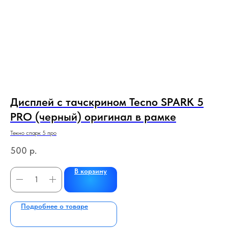
Дисплей с тачскрином Tecno SPARK 5
Д
al
PRO (черный) оригинал в рамке
(
ч
Текно спарк 5 про
Сам
500
р.
2 
В корзину
Подробнее о товаре