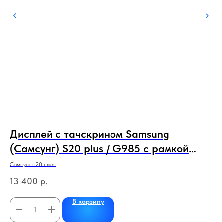
Дисплей с тачскрином Samsung
Д
л
(Самсунг) S20 plus / G985 с рамкой
J
СЕРЫЙ (сервисный 100% оригинал)
Самсунг с20 плюс
Айф
13 400
р.
1 
В корзину