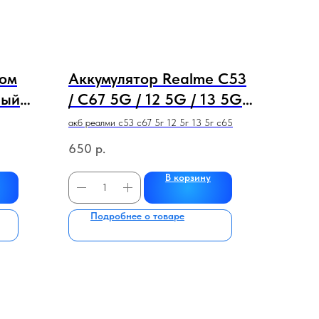
ном
Аккумулятор Realme C53
ный
/ C67 5G / 12 5G / 13 5G /
C65 4G (BLPA17)
акб реалми с53 с67 5г 12 5г 13 5г с65
ПРЕМИУМ КАЧЕСТВА
650
р.
В корзину
Подробнее о товаре