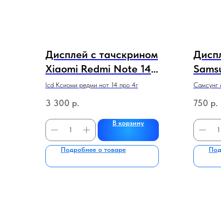
Дисплей с тачскрином
Дисп
Xiaomi Redmi Note 14
Sams
PRO 4G 100% оригинал
(чер
lcd Ксиоми редми нот 14 про 4г
Самсунг 
(черный) в рамке НОВЫЕ
100% 
3 300
р.
750
р.
рамк
В корзину
Подробнее о товаре
Под