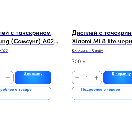
лей с тачскрином
Дисплей с тачскри
ung (Самсунг) A022
Xiaomi Mi 8 lite чер
ный) (сервисный
100% original
а022
Ксиоми ми 8 лайт
оригинал) без
700
р.
и
В корзину
В корзину
робнее о товаре
Подробнее о товаре