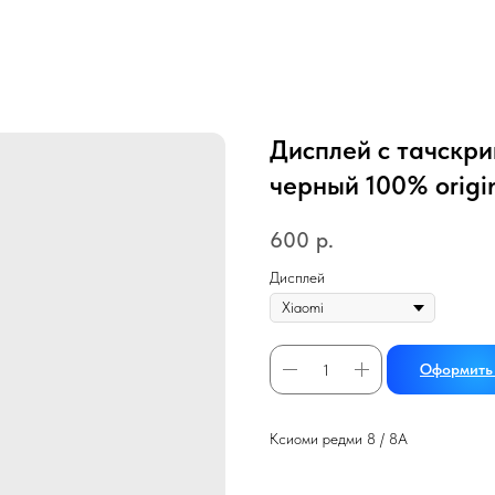
Дисплей с тачскри
черный 100% origi
600
р.
Дисплей
Оформить 
Ксиоми редми 8 / 8А