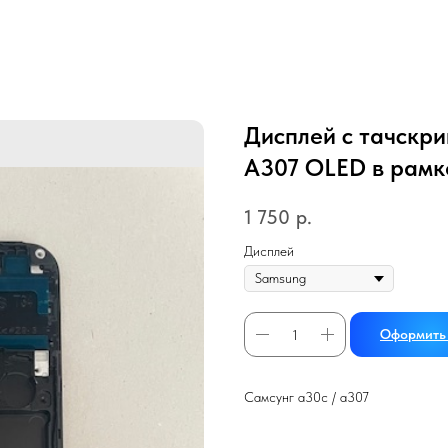
Дисплей с тачскри
A307 OLED в рамк
1 750
р.
Дисплей
Оформить 
Самсунг а30с / а307