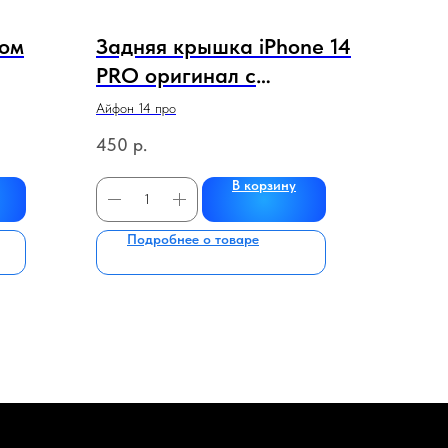
ном
Задняя крышка iPhone 14
PRO оригинал с
гинал
логотипом и широким
Айфон 14 про
вырезом!
450
р.
(черный,белый,золото,фи
В корзину
олетовый)
Подробнее о товаре