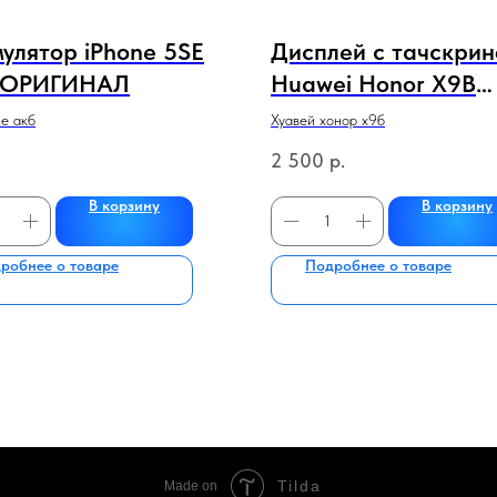
улятор iPhone 5SE
Дисплей с тачскри
 ОРИГИНАЛ
Huawei Honor X9B
(черный) 100% ори
е акб
Хуавей хонор х9б
2 500
р.
В корзину
В корзину
робнее о товаре
Подробнее о товаре
Tilda
Made on