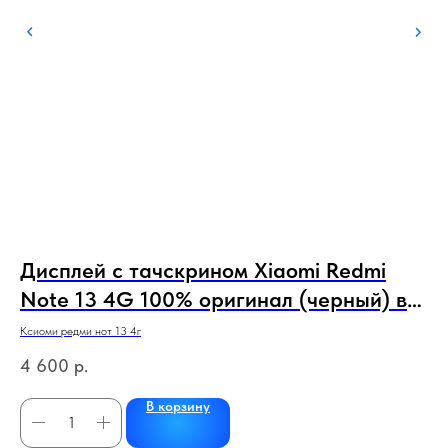
Дисплей с тачскрином Xiaomi Redmi
Д
Note 13 4G 100% оригинал (черный) в
I
рамке НОВЫЕ
Ксиоми редми нот 13 4г
Айф
4 600
р.
1 
В корзину