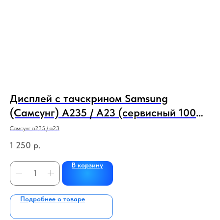
Дисплей с тачскрином Samsung
Д
%
(Самсунг) A235 / A23 (сервисный 100%
/
оригинал) (черный) с рамкой
р
Самсунг а235 / а23
lcd
1 250
р.
75
В корзину
Подробнее о товаре