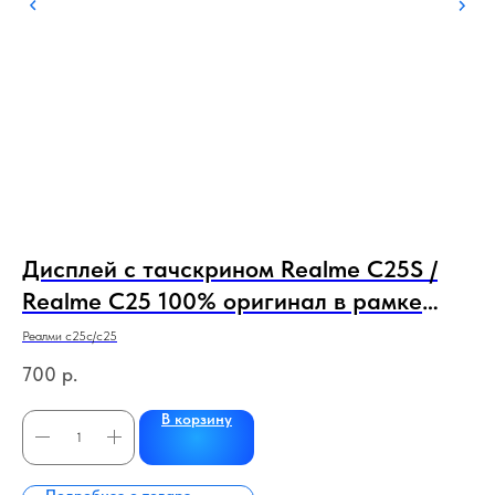
Дисплей с тачскрином Realme C25S /
Д
Realme C25 100% оригинал в рамке
(
d
черный
1
Реалми с25с/с25
Сам
700
р.
3 
В корзину
Подробнее о товаре