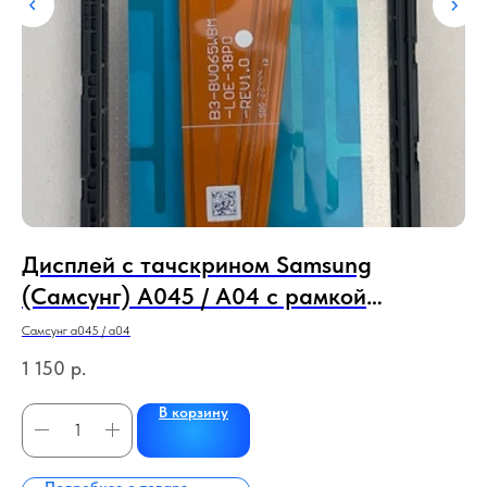
Дисплей с тачскрином Samsung
Д
(Самсунг) A045 / A04 с рамкой
N
(сервисный 100% оригинал) (черный)
o
Самсунг а045 / а04
Кси
1 150
р.
2 
В корзину
Подробнее о товаре