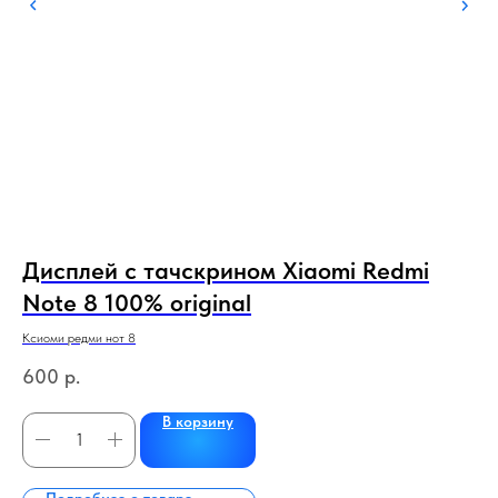
X7
Дисплей с тачскрином Xiaomi Redmi
Д
Note 8 100% original
X
ч
Ксиоми редми нот 8
Хуав
600
р.
8
В корзину
Подробнее о товаре