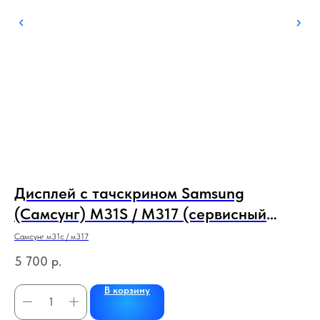
20
Дисплей с тачскрином Samsung
З
(Самсунг) M31S / M317 (сервисный
iP
100% оригинал) (черный) с рамкой
Самсунг м31с / м317
Айф
5 700
р.
15
В корзину