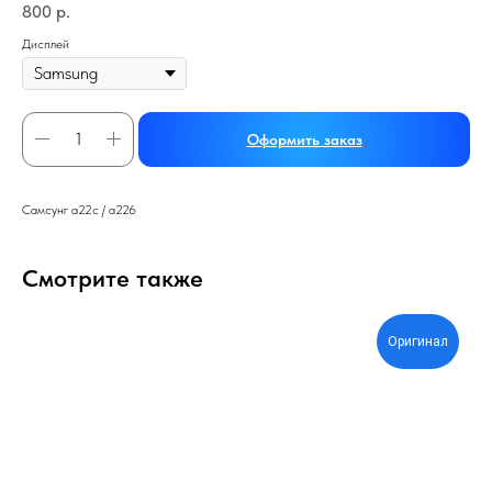
800
р.
Дисплей
Оформить заказ
Самсунг а22с / а226
Смотрите также
Оригинал