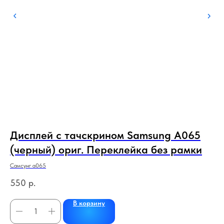
Дисплей с тачскрином Samsung A065
Д
(черный) ориг. Переклейка без рамки
M
Самсунг а065
Айф
550
р.
2 
В корзину