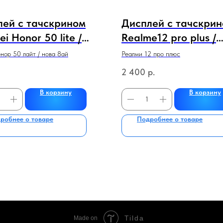
лей с тачскрином
Дисплей с тачскри
i Honor 50 lite /
Realme12 pro plus /
8i (черный) 100%
Realme 12 pro ориг
онор 50 лайт / нова 8ай
Реалми 12 про плюс
инал
2 400
р.
В корзину
В корзину
робнее о товаре
Подробнее о товаре
Tilda
Made on