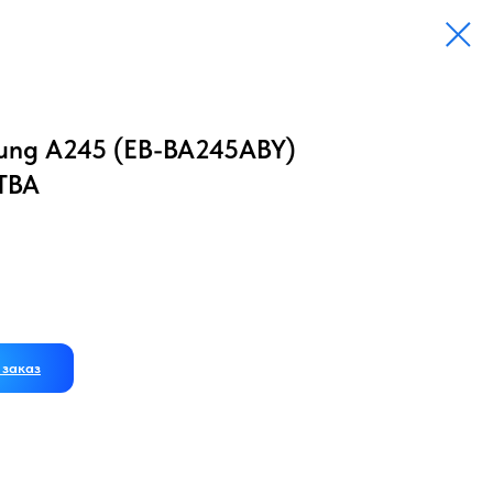
ung A245 (EB-BA245ABY)
ТВА
заказ