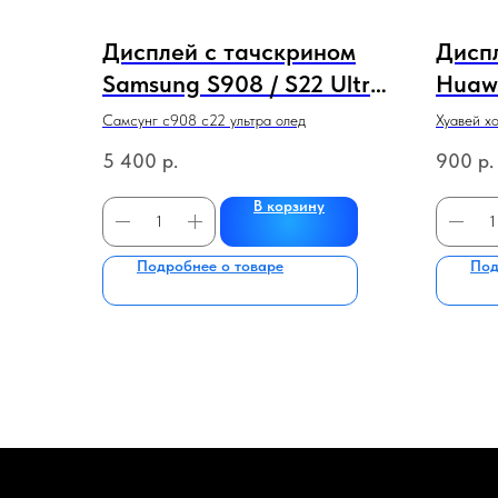
Дисплей с тачскрином
Дисп
Samsung S908 / S22 Ultra
Huawe
OLED в рамке
Nova 
Самсунг с908 с22 ультра олед
Хуавей х
зеленый,фиолетовый,бел
ориг
5 400
р.
900
р.
ый,черный полный экран
В корзину
Подробнее о товаре
Под