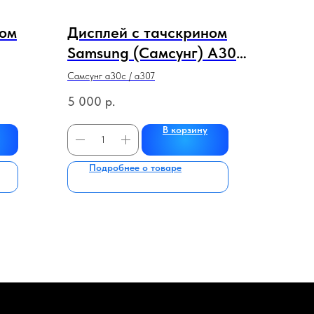
ном
Дисплей с тачскрином
Samsung (Самсунг) A30S
инал
/ A307 в раме
Самсунг а30с / а307
(сервисный 100%
5 000
р.
оригинал) (черный)
В корзину
Подробнее о товаре