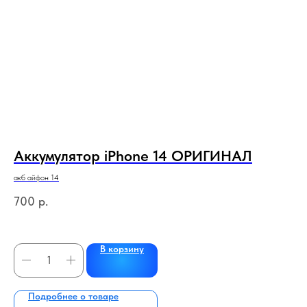
Аккумулятор iPhone 14 ОРИГИНАЛ
З
i
акб айфон 14
Айф
700
р.
4
В корзину
Подробнее о товаре