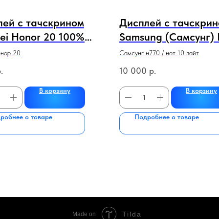
лей с тачскрином
Дисплей с тачскри
ei Honor 20 100%
Samsung (Самсунг)
 В рамке БЕЗ АКБ
/ Note 10 lite с рам
онор 20
Самсунг н770 / нот 10 лайт
ый,синий,зеленый
ЧЕРНЫЙ (сервисны
.
10 000
р.
100% оригинал)
В корзину
В корзину
робнее о товаре
Подробнее о товаре
Tilda
Made on