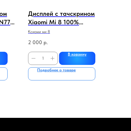
ном
Дисплей с тачскрином
 N770
Xiaomi Mi 8 100%
кой
оригинал В РАМКЕ
Ксиоми ми 8
й
(черный,синий) НОВЫЕ
2 000
р.
В корзину
Подробнее о товаре