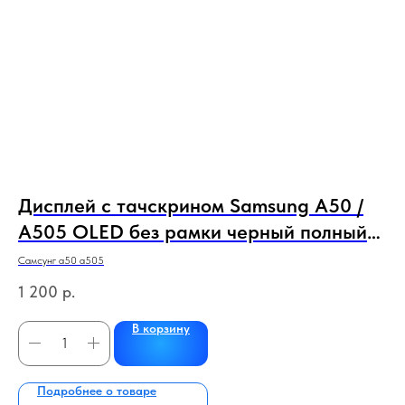
Дисплей с тачскрином Samsung A50 /
А
%
A505 OLED без рамки черный полный
(
экран
Самсунг а50 а505
акб
1 200
р.
6
В корзину
Подробнее о товаре