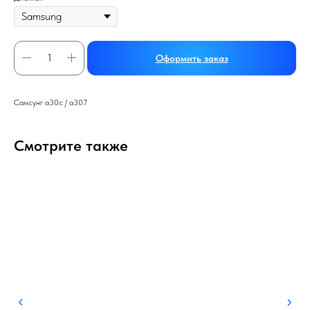
Оформить заказ
Самсунг а30с / а307
Смотрите также