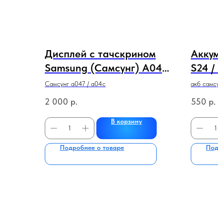
Дисплей с тачскрином
Акку
Samsung (Самсунг) A047
S24 
/ A04S с рамкой
КАЧЕ
Самсунг а047 / а04с
акб самс
(сервисный 100%
2 000
р.
550
р.
оригинал) (черный)
В корзину
СЕРВИСНЫЙ
Подробнее о товаре
Под