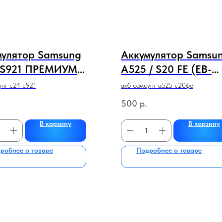
мулятор Samsung
Аккумулятор Samsu
/ S921 ПРЕМИУМ
A525 / S20 FE (EB-
СТВА
BG781ABY) ПРЕМИ
унг с24 с921
акб самсунг а525 с20фе
КАЧЕСТВА
500
р.
В корзину
В корзину
робнее о товаре
Подробнее о товаре