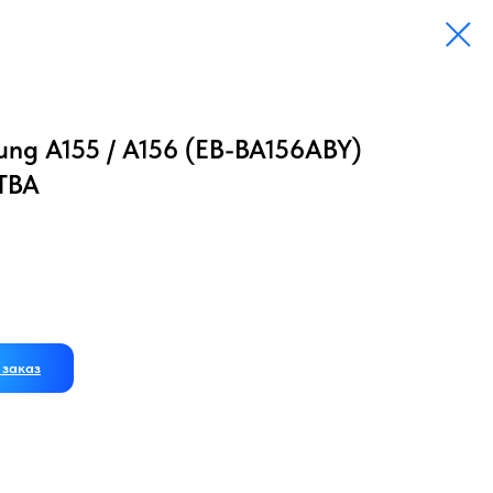
ng A155 / A156 (EB-BA156ABY)
ТВА
заказ