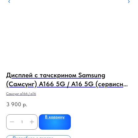
Дисплей с тачскрином Samsung
Д
(Самсунг) A166 5G / A16 5G (сервисный
(
x
100% оригинал) (черный) с рамкой
1
о
Самсунг а166 / а16
Сам
3 900
р.
16
В корзину
Подробнее о товаре