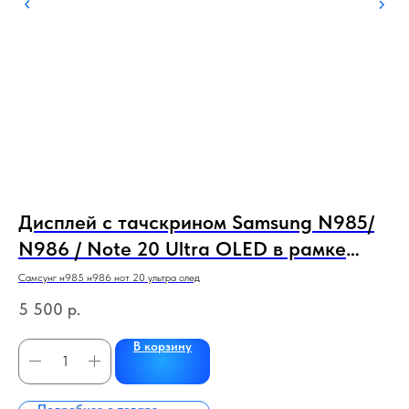
20
Дисплей с тачскрином Samsung N985/
Д
N986 / Note 20 Ultra OLED в рамке
(
черный,бронза полный экран
о
Самсунг н985 н986 нот 20 ультра олед
Сам
5 500
р.
5 
В корзину
Подробнее о товаре