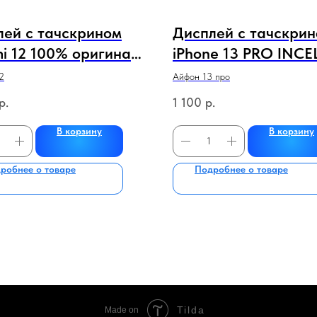
лей с тачскрином
Дисплей с тачскри
i 12 100% оригинал
iPhone 13 PRO INCE
ный) в рамке НОВЫЕ
/ UTC (черный)
2
Айфон 13 про
р.
1 100
р.
В корзину
В корзину
робнее о товаре
Подробнее о товаре
Tilda
Made on