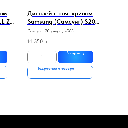
ном
Дисплей с тачскрином
LL ZY
Samsung (Самсунг) S20
Ultra / G988 (сервисный
Самсунг с20 ультра / ж988
100% оригинал) (белый)
14 350
р.
с рамкой
В корзину
Подробнее о товаре