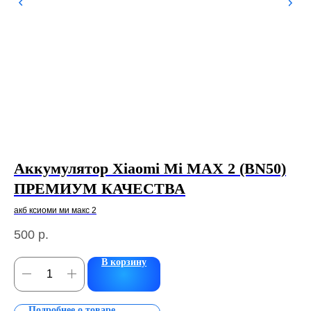
Аккумулятор Xiaomi Mi MAX 2 (BN50)
Д
ПРЕМИУМ КАЧЕСТВА
p
акб ксиоми ми макс 2
Инф
ий
500
р.
50
В корзину
Подробнее о товаре