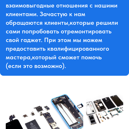
взаимовыгодные отношения с нашими
клиентами. Зачастую к нам
обращаются клиенты,которые решили
сами попробовать отремонтировать
свой гаджет. При этом мы можем
предоставить квалифицированного
мастера,который сможет помочь
(если это возможно).